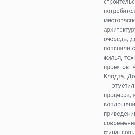
строительс
потребите
местораспо
архитектур
очередь, 
пояснили 
жилья, тех
проектов. 
Клодта, До
— отметили
процесса, 
воплощении
приведении
современн
финансовы