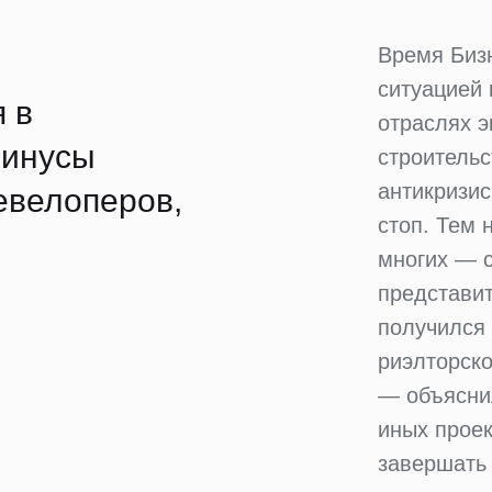
Время Бизн
ситуацией 
 в
отраслях 
минусы
строительс
антикризис
евелоперов,
стоп. Тем 
многих — 
представит
получился
риэлторско
— объясни
иных проек
завершать 