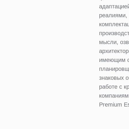
адаптацие
реалиями, 
комплекта
производст
мысли, оз
архитекто
имеющим о
планировщ
знаковых о
работе с 
компаниями
Premium Est