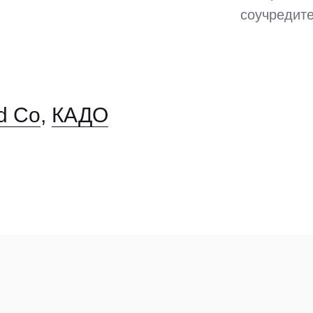
соучредит
d Co
,
КАДО