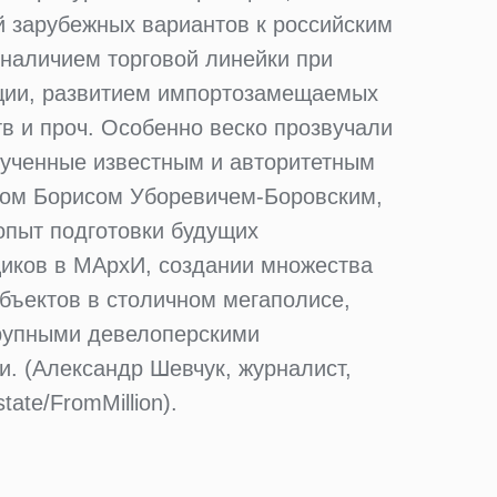
й зарубежных вариантов к российским
наличием торговой линейки при
ции, развитием импортозамещаемых
в и проч. Особенно веско прозвучали
вученные известным и авторитетным
ром Борисом Уборевичем-Боровским,
пыт подготовки будущих
иков в МАрхИ, создании множества
бъектов в столичном мегаполисе,
крупными девелоперскими
. (Александр Шевчук, журналист,
ate/FromMillion).