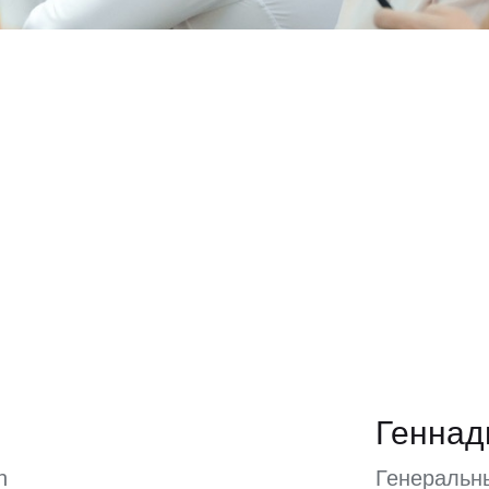
Геннад
n
Генеральн