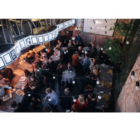
I
NTER
I
OR TEAM